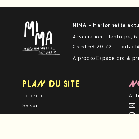
MIMA –
Marionnette
actu
Association Filentrope, 6
05 61 68 20 72 | contac
À propos
Espace pro & pr
PLAN DU SITE
NO
Le projet
Act
Saison
Festival
Avec les territoires
Accompagner la création