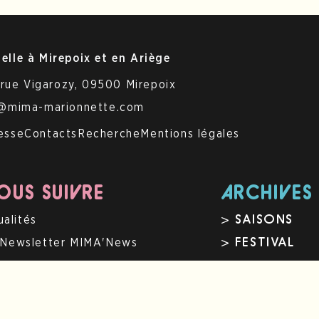
elle à Mirepoix et en Ariège
 rue Vigarozy, 09500 Mirepoix
t@mima-marionnette.com
esse
Contacts
Recherche
Mentions légales
US SUIVRE
ARCHIVES
> SAISONS
ualités
> FESTIVAL
Newsletter MIMA'News
Instagram
Facebook