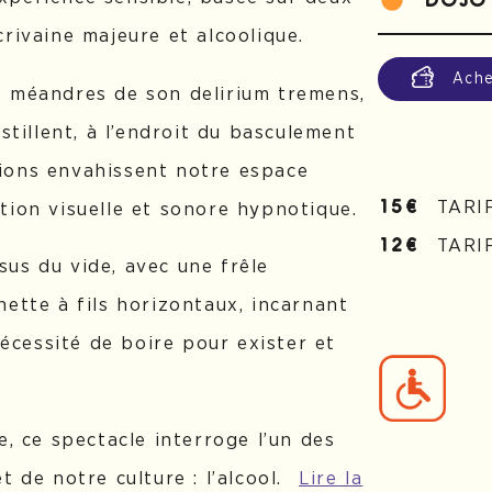
DOJO
rivaine majeure et alcoolique.
Ache
s méandres de son delirium tremens,
stillent, à l’endroit du basculement
ations envahissent notre espace
TARI
15€
tion visuelle et sonore hypnotique.
TARI
12€
us du vide, avec une frêle
ette à fils horizontaux, incarnant
nécessité de boire pour exister et
e, ce spectacle interroge l’un des
 de notre culture : l’alcool.
Lire la