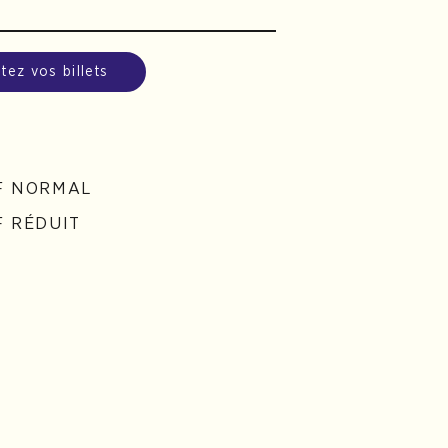
tez vos billets
F NORMAL
F RÉDUIT