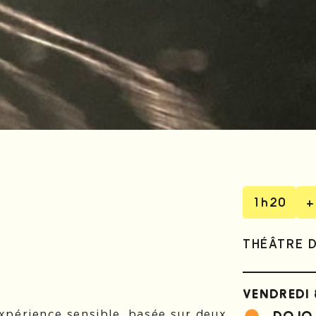
1h20
+
THÉÂTRE 
VENDREDI 
xpérience sensible, basée sur deux