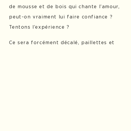
de mousse et de bois qui chante l’amour,
peut-on vraiment lui faire confiance ?
Tentons l’expérience ?
Ce sera forcément décalé, paillettes et
strass, ballons en forme de cœur.
Ça
dégouline de Love, c’est débridé,
ironique et pas sérieux !
30 min
+ 12 ans
MARIONNETTES
CHANSONS