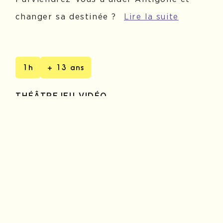
changer sa destinée ?
Lire la suite
1h
+ 13 ans
THÉÂTRE
JEU VIDÉO
17h30
JEUDI 7 AOÛT 2025
MOULIN-NEUF
16h30
VENDREDI 8 AOÛT 2025
MOULIN-NEUF