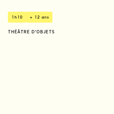
1h10
+ 12 ans
THÉÂTRE D'OBJETS
21h00
SAMEDI 8 AOÛT
SALLE PAUL DARDIER
14h00
20h30
DIMANCHE 9 AOÛT
SALLE PAUL DARDIER
Achetez vos billets