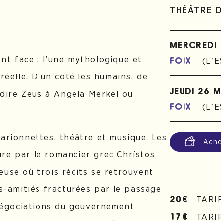
THÉÂTRE 
MERCREDI
nt face : l’une mythologique et
(L'
FOIX
réelle. D’un côté les humains, de
JEUDI 26 
n dire Zeus à Angela Merkel ou
(L'
FOIX
marionnettes, théâtre et musique, Les
Ache
re par le romancier grec Chrístos
euse où trois récits se retrouvent
rs-amitiés fracturées par le passage
TARI
20€
 négociations du gouvernement
TARI
17€