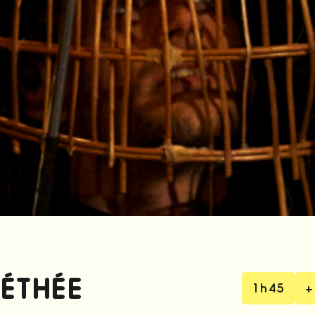
MÉTHÉE
1h45
+