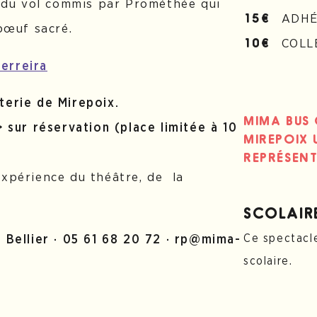
ui du vol commis par Prométhée qui
ADHÉ
15€
bœuf sacré.
COLLÉ
10€
erreira
terie de Mirepoix.
MIMA BUS 
> sur réservation (place limitée à 10
MIREPOIX
REPRÉSENT
expérience du théâtre, de la
SCOLAIR
Ce spectacle
 Bellier ·
05 61 68 20 72 ·
rp@mima-
scolaire.
Vous êtes e
dates
sur c