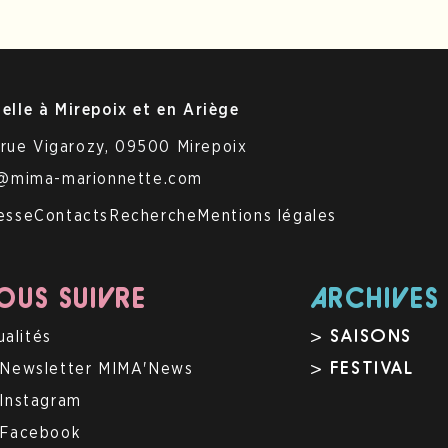
elle à Mirepoix et en Ariège
 rue Vigarozy, 09500 Mirepoix
t@mima-marionnette.com
esse
Contacts
Recherche
Mentions légales
US SUIVRE
ARCHIVES
> SAISONS
ualités
> FESTIVAL
Newsletter MIMA'News
Instagram
Facebook