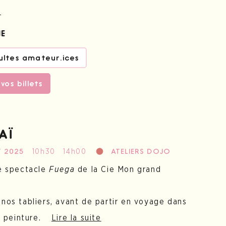
e
NE
ultes amateur.ices
vos billets
AÏ
10h30
14h00
T 2025
ATELIERS DOJO
le spectacle
Fuega
de la Cie Mon grand
 nos tabliers, avant de partir en voyage dans
la peinture.
Lire la suite