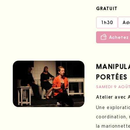
GRATUIT
1h30
Ad
Achetez 
MANIPUL
PORTÉES
SAMEDI 9 AOÛ
Atelier avec 
Une exploratio
coordination, 
la marionnett