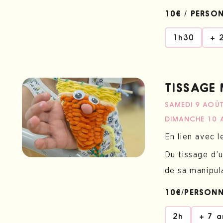
10€ / PERSO
1h30
+ 
TISSAGE
SAMEDI 9 AOÛ
DIMANCHE 10 
En lien avec 
Du tissage d’
de sa manipul
10€/PERSON
2h
+ 7 a