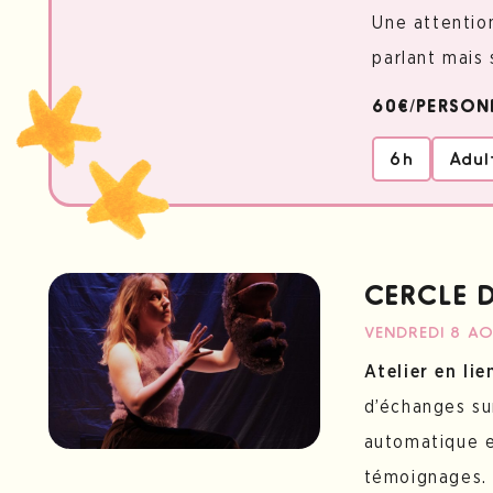
Une attention
parlant mais
60€/PERSON
6h
Adul
CERCLE 
VENDREDI 8 A
Atelier en li
d’échanges sur
automatique e
témoignages.